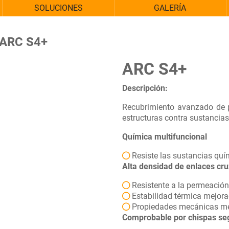
SOLUCIONES
GALERÍA
ARC S4+
ARC S4+
Descripción:
Recubrimiento avanzado de p
estructuras contra sustancias
Química multifuncional
Resiste las sustancias qu
Alta densidad de enlaces
cr
Resistente a la permeació
Estabilidad térmica mejor
Propiedades mecánicas m
Comprobable por chispas s