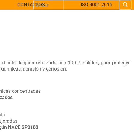
CONTACTOS
ISO 9001:2015
elícula delgada reforzada con 100 % sólidos, para proteger
 químicas, abrasión y corrosión.
ímicas concentradas
uzados
n
ada
ejoradas
egún
NACE SP0188