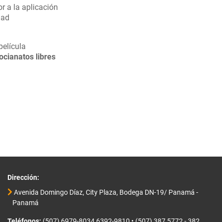
or a la aplicación
dad
película
ocianatos libres
Dirección:
Avenida Domingo Díaz, City Plaza, Bodega DN-19/ Panamá -
Panamá
Teléfonos:
(507) 6979-8034 6392-9810
•
(507) 387 5772 - 382